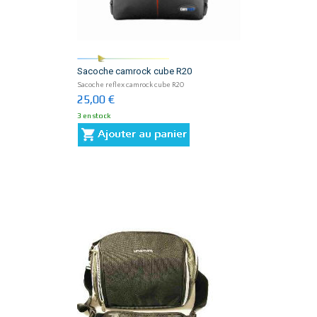
Sacoche camrock cube R20
Sacoche reflex camrock cube R20
25,00 €
3 en stock