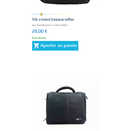
Tnb x trend besace reflex
sac bandoulière extensible
28,00 €
9 en stock