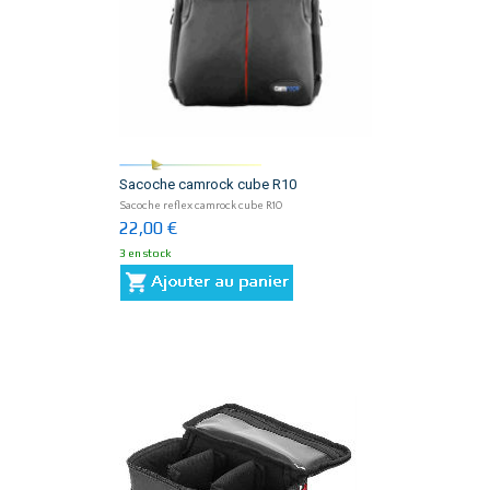
Sacoche camrock cube R10
Sacoche reflex camrock cube R10
22,00 €
3 en stock