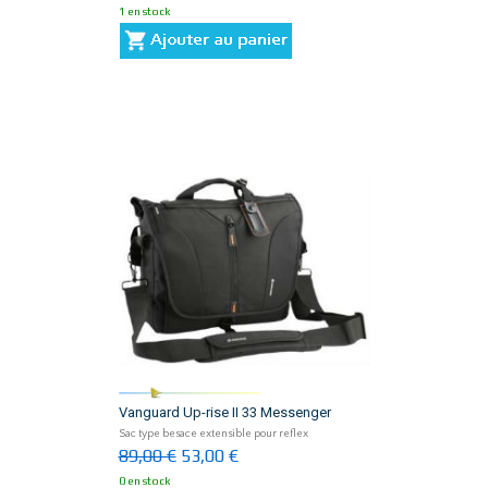
1 en stock
Vanguard Up-rise II 33 Messenger
Sac type besace extensible pour reflex
89,00 €
53,00 €
0 en stock