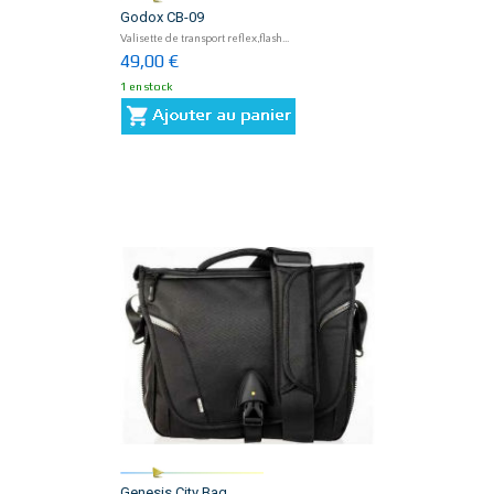
Godox CB-09
Valisette de transport reflex,flash...
49,00 €
1 en stock
Genesis City Bag