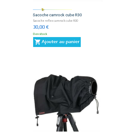
Sacoche camrock cube R30
Sacoche reflex camrock cube R30
30,00 €
0 en stock