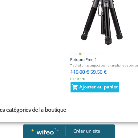
Fotopro Free-1
Trepied ultracompact pour smartphone ou compa
119.00 €
59,50 €
0 en stock
res catégories de la boutique
Créer un site