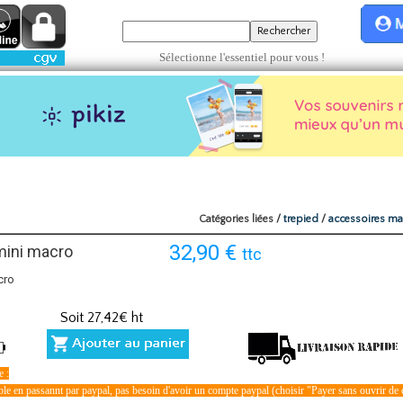
Sélectionne l'essentiel pour vous !
Catégories liées /
trepied
/
accessoires m
32,90
€
mini macro
ttc
cro
Soit
27,42
€ ht
 :
e en passannt par paypal, pas besoin d'avoir un compte paypal (choisir "Payer sans ouvrir de