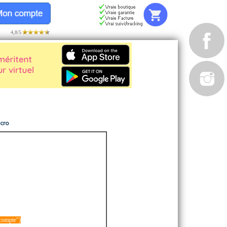
4,8/5
acro
 compte")