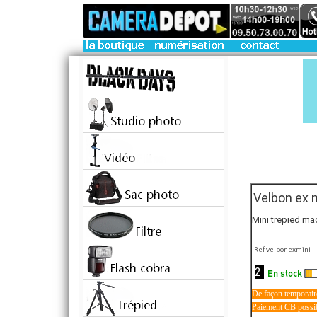
Velbon ex 
Mini trepied ma
Ref velbonexmini
2
De façon temporaire
Paiement CB possibl