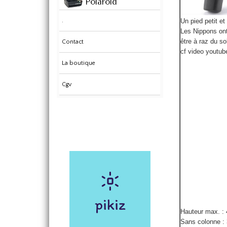
.
Un pied petit et
Les Nippons ont 
être à r
az du sol
Contact
cf video youtub
La boutique
Cgv
Hauteur max. :
Sans colonne :