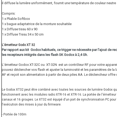
il diffuse la lumière uniformément, fournit une température de couleur neutre 
Compris:
1 x Pliable Softbox
1 x bague adaptatrice de la monture souhaitée
1 x Diffuse tissu 60 x 90
1 x Diffuse Tissu 34 x 50 cm
L'émetteur Godo XT 32
Par rapport aux kit Godox habituels, ce trigger ne nécessite par l'ajout de 
les recepteurs intégrés dans les flash SK Godox à 2,4 Gh.
L'émetteur Godox XT-32C ou XT-32N est un contrôleur RF pour votre apparei
pouvez déclencher vos flash et ajuster la luminosité et les paramètres de la
AF et reçoit son alimentation à partir de deux piles AA. Le déclencheur offre
Le Godox XT32 peut être combiné avec toutes les sources de lumière Godox qui 
fonctionnent avec les modules radio XTR-16 et XTR-16. La portée de l'émetteur e
canaux et 16 groupes. Le XT32 est équipé d'un port de synchronisation PC pour 
l'exécution des mises à jour du firmware.
- Portée de 100m