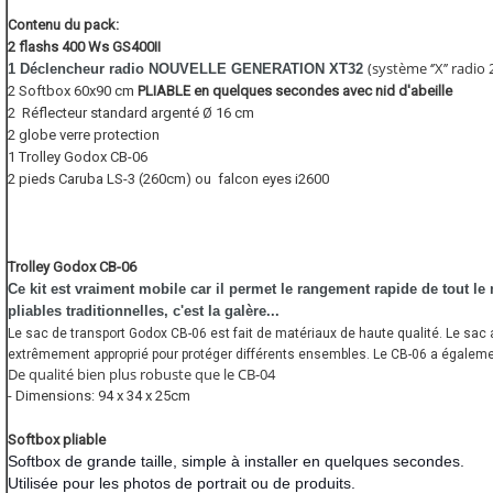
Contenu du pack:
2 flashs 400 Ws GS400II
(système ‘’X’’ radio 
1 Déclencheur radio NOUVELLE GENERATION XT32
2 Softbox 60x90 cm
PLIABLE en quelques secondes avec nid d'abeille
2 Réflecteur standard argenté Ø 16 cm
2 globe verre protection
1 Trolley Godox CB-06
2 pieds
Caruba LS-3 (260cm) ou
falcon eyes i2600
Trolley Godox CB-06
Ce kit est vraiment mobile car il permet le rangement rapide de tout le 
pliables traditionnelles, c'est la galère...
Le sac de transport Godox CB-06 est fait de matériaux de haute qualité. Le sac a
extrêmement approprié pour protéger différents ensembles. Le CB-06 a égaleme
De qualité bien plus robuste que le CB-04
- Dimensions: 94 x 34 x 25cm
Softbox pliable
Softbox de grande taille, simple à installer en quelques secondes.
Utilisée pour les photos de portrait ou de produits.