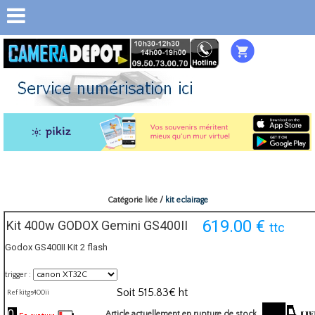
Catégorie liée /
kit eclairage
619.00
€
Kit 400w GODOX Gemini GS400II
ttc
Godox GS400II Kit 2 flash
trigger :
Soit
515.83
€ ht
Ref kitgs400ii
0
Article actuellement en rupture de stock