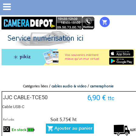
Catégories liées /
cables audio & video
/
cameraphonie
6,90
€
JJC CABLE-TCE50
ttc
Cable USB-C
Soit
5,75
€ ht
Ref usbc
30