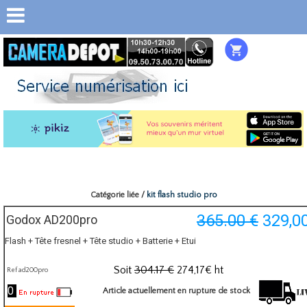
Catégorie liée /
kit flash studio pro
365.00 €
329,0
Godox AD200pro
Flash + Tête fresnel + Tête studio + Batterie + Etui
Soit
304.17 €
274,17
€ ht
Ref ad200pro
0
Article actuellement en rupture de stock