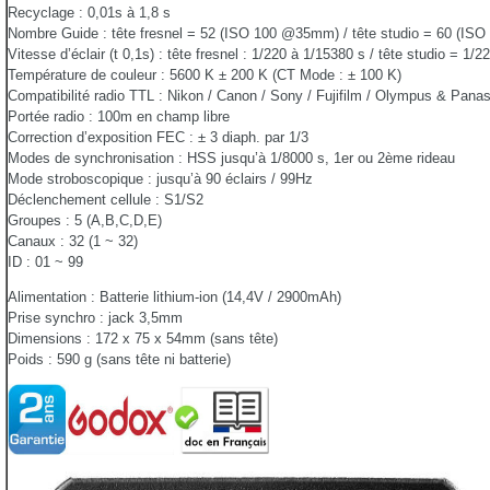
Recyclage : 0,01s à 1,8 s
Nombre Guide : tête fresnel = 52 (ISO 100 @35mm) / tête studio = 60 (IS
Vitesse d’éclair (t 0,1s) : tête fresnel : 1/220 à 1/15380 s / tête studio = 1/
Température de couleur : 5600 K ± 200 K (CT Mode : ± 100 K)
Compatibilité radio TTL : Nikon / Canon / Sony / Fujifilm / Olympus & Pana
Portée radio : 100m en champ libre
Correction d’exposition FEC : ± 3 diaph. par 1/3
Modes de synchronisation : HSS jusqu’à 1/8000 s, 1er ou 2ème rideau
Mode stroboscopique : jusqu’à 90 éclairs / 99Hz
Déclenchement cellule : S1/S2
Groupes : 5 (A,B,C,D,E)
Canaux : 32 (1 ~ 32)
ID : 01 ~ 99
Alimentation : Batterie lithium-ion (14,4V / 2900mAh)
Prise synchro : jack 3,5mm
Dimensions : 172 x 75 x 54mm (sans tête)
Poids : 590 g (sans tête ni batterie)