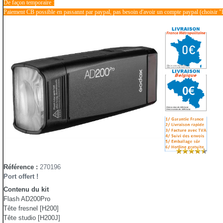
De façon temporaire :
Paiement CB possible en passannt par paypal, pas besoin d'avoir un compte paypal (choisir "
Référence :
270196
Port offert !
Contenu du kit
Flash AD200Pro
Tête fresnel [H200]
Tête studio [H200J]