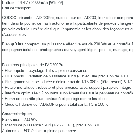
Batterie 14,4V / 2900mAh [WB-29]
Etui de transport
GODOX présente l’ AD200Pro, successeur de l’AD200, le meilleur compromis 
tient dans la poche, ce flash autonome a la particularité de pouvoir changer 
pouvoir varier la lumière ainsi que l’ergonomie et les choix des façonneurs e
d’accessoires.
Bien qu’ultra compact, sa puissance effective est de 200 Ws et le contrôle T
compagnon idéal des photographes qui voyagent léger : presse, mariage, re
Fonctions principales de l’AD200Pro :
• Plus rapide : recyclage 1,8 s à pleine puissance
• Plus précis : variation de puissance sur 9 Ø avec une précision de 1/10
• Plus grande vitesse : durée d’éclair maxi de 1/15.380 s (tête fresnel) & 1/1
• Rotule métallique : robuste et plus précise, avec support parapluie intégré
• Interface optimisée : 2 boutons supplémentaires sur le panneau de contrôl
• Ecran de contrôle plus contrasté et protégé contre les chocs
• Mode CT dérivé de l’AD600Pro pour stabiliser la TC ± 100 K
Caractéristiques
:
Puissance : 200 Ws
Variation de puissance : 9 Ø (1/256 ~ 1/1), précision 1/10
Autonomie : 500 éclairs à pleine puissance