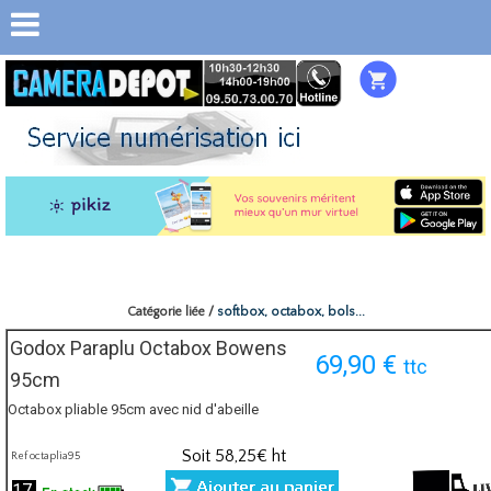
Catégorie liée /
softbox, octabox, bols...
Godox Paraplu Octabox Bowens
69,90
€
ttc
95cm
Octabox pliable 95cm avec nid d'abeille
Soit
58,25
€ ht
Ref octaplia95
17