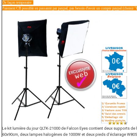
De façon temporaire :
Paiement CB possible en passannt par paypal, pas besoin d'avoir un compte paypal (choisir "
Le kit lumière du jour QLTK-21000 de Falcon Eyes contient deux supports de
60x90cm, deux lampes halogènes de 1000W et deux pieds d'éclairage W805