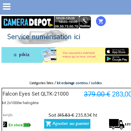
Catégories liées /
kit eclairage continu
/
soldes
379.00 €
283,0
Falcon Eyes Set QLTK-21000
kit 2x1000w halogène
Soit
315.83 €
235,83
€ ht
Ref QTL
2