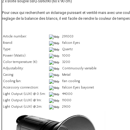
2 x Boîte souple SBQ-SB6090 (60 x 90 cm)
Pour ceux qui recherchent un éclairage puissant et ventilé mais avec une co
reglage de la balance des blancs, il est facile de rendre la couleur de temper
Article number:
291003
Brand:
Falcon Eyes
Type:
Quartz
Power (Watts):
1000
Color temperature (K):
3200
Adjustability:
Continuously variable
Casing:
Metal
Cooling fan:
Fan cooling
Accessory connection:
Falcon Eyes bayonet
Light Output (LUX) @ 0.5m:
44000
Light Output (LUX) @ 1m:
11000
Light Output (LUX) @ 2m:
2900