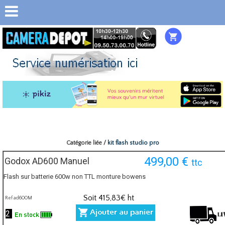
Catégorie liée /
kit flash studio pro
499,00
€
Godox AD600 Manuel
ttc
Flash sur batterie 600w non TTL monture bowens
Soit
415,83
€ ht
Ref ad600M
2