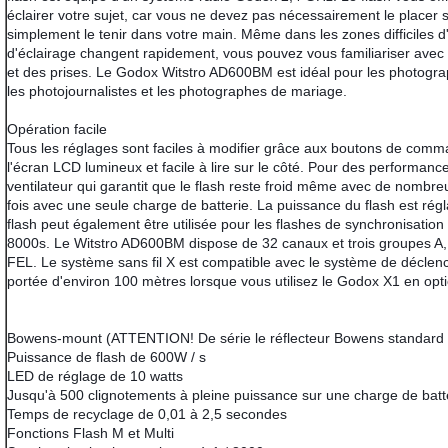
éclairer votre sujet, car vous ne devez pas nécessairement le placer
simplement le tenir dans votre main. Même dans les zones difficiles d'
d'éclairage changent rapidement, vous pouvez vous familiariser avec
et des prises. Le Godox Witstro AD600BM est idéal pour les photograp
les photojournalistes et les photographes de mariage.
Opération facile
Tous les réglages sont faciles à modifier grâce aux boutons de comm
l'écran LCD lumineux et facile à lire sur le côté. Pour des performan
ventilateur qui garantit que le flash reste froid même avec de nombre
fois avec une seule charge de batterie. La puissance du flash est rég
flash peut également être utilisée pour les flashes de synchronisation 
8000s. Le Witstro AD600BM dispose de 32 canaux et trois groupes A, 
FEL. Le système sans fil X est compatible avec le système de décle
portée d'environ 100 mètres lorsque vous utilisez le Godox X1 en op
Bowens-mount (ATTENTION! De série le réflecteur Bowens standard G
Puissance de flash de 600W / s
LED de réglage de 10 watts
Jusqu'à 500 clignotements à pleine puissance sur une charge de batt
Temps de recyclage de 0,01 à 2,5 secondes
Fonctions Flash M et Multi