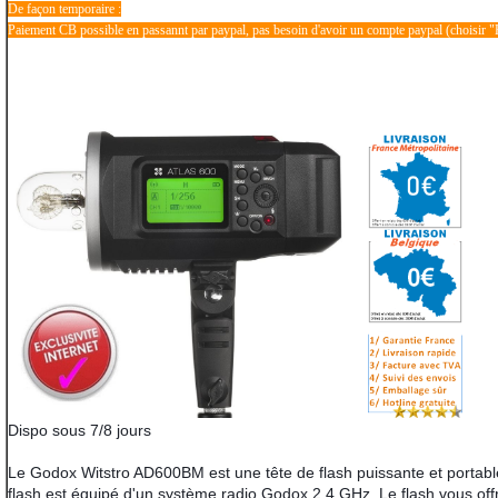
De façon temporaire :
Paiement CB possible en passannt par paypal, pas besoin d'avoir un compte paypal (choisir "
Dispo sous 7/8 jours
Le Godox Witstro AD600BM est une tête de flash puissante et portab
flash est équipé d'un système radio Godox 2,4 GHz. Le flash vous off